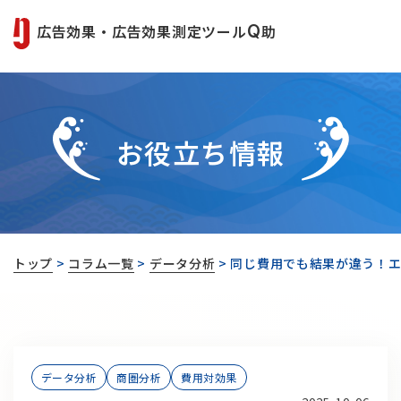
広告効果・広告効果測定ツール
Q
助
お役立ち情報
トップ
>
コラム一覧
>
データ分析
>
同じ費用でも結果が違う！
データ分析
商圏分析
費用対効果