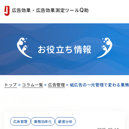
広告効果・広告効果測定ツール
Q
助
お役立ち情報
トップ
>
コラム一覧
>
広告管理
>
紙広告の一元管理で変わる業務
広告管理
業務効率化
顧客分析