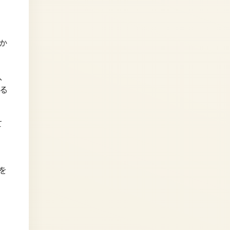
か
、
る
て
を