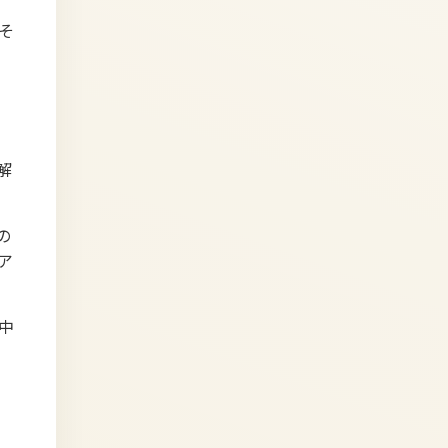
そ
解
の
ア
中