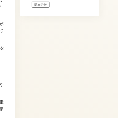
リ
顧客分析
か
が
り
を
や
電
ま