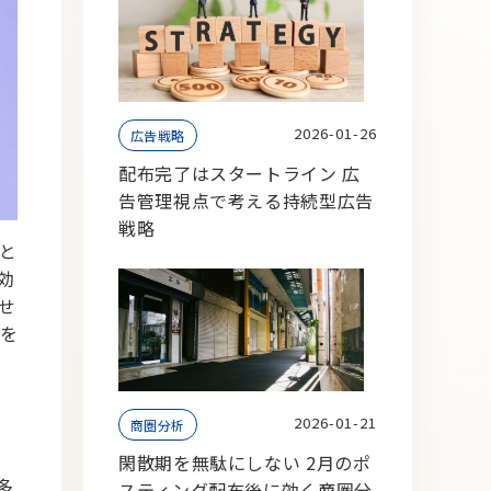
2026-01-26
広告戦略
配布完了はスタートライン 広
告管理視点で考える持続型広告
戦略
と
効
せ
を
2026-01-21
商圏分析
閑散期を無駄にしない 2月のポ
多
スティング配布後に効く商圏分