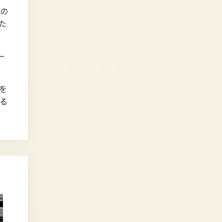
の
た
ー
を
る