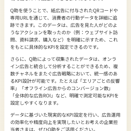
Q助を使うことで、紙広告に付与されたQRコードや
専用URLを通じて、消費者の行動データを詳細に追
跡できます。このデータは、広告を見た人がどのよ
うなアクションを取ったのか（例：ウェブサイト訪
問、資料請求、購入など）を明確に示すため、これ
をもとに具体的なKPIを設定できるのです。
さらに、Q助によって収集されたデータは、オンラ
イン広告と統合して分析することができるため、複
数チャネルをまたぐ広告戦略において、統一感のあ
るKPI設計が可能です。たとえば「エリアごとの反響
率」「オフライン広告からのコンバージョン数」
「全体的な広告ROI」など、明確で測定可能なKPIを
設定しやすくなります。
データに基づいた現実的なKPI設定を行い、広告運用
の効率化や精度向上を実現したいとお考えの企業担
当者さまは、ぜひQ助をご活用ください。