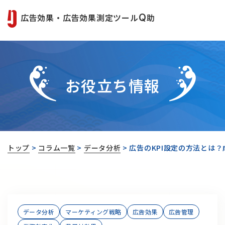
広告効果・広告効果測定ツール
Q
助
お役立ち情報
トップ
>
コラム一覧
>
データ分析
>
広告のKPI設定の方法とは
データ分析
マーケティング戦略
広告効果
広告管理