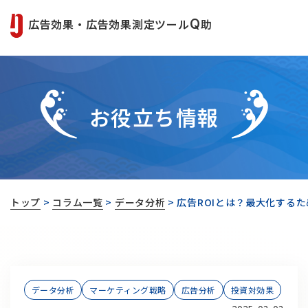
広告効果・広告効果測定ツール
Q
助
お役立ち情報
トップ
>
コラム一覧
>
データ分析
>
広告ROIとは？最大化する
データ分析
マーケティング戦略
広告分析
投資対効果