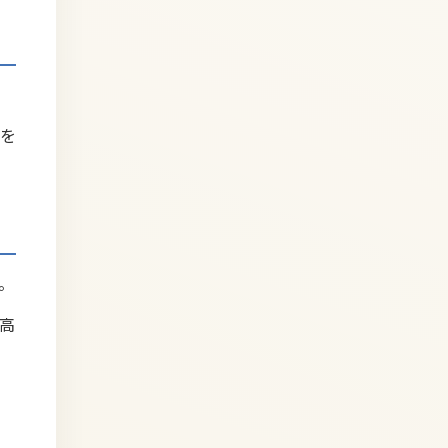
を
。
高