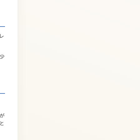
レ
少
が
と