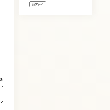
顧客分析
新
ッ
マ