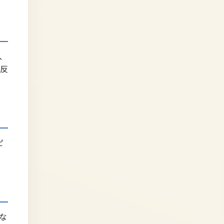
、
触反
ピ
な