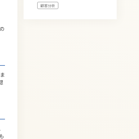
顧客分析
の
ま
認
、
も