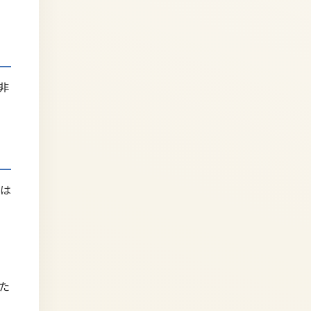
非
は
た