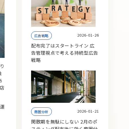
2026-01-26
広告戦略
配布完了はスタートライン 広
告管理視点で考える持続型広告
戦略
り
触
あ
店
運
2026-01-21
商圏分析
閑散期を無駄にしない 2月のポ
スティング配布後に効く商圏分