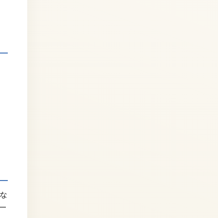
。
な
ー