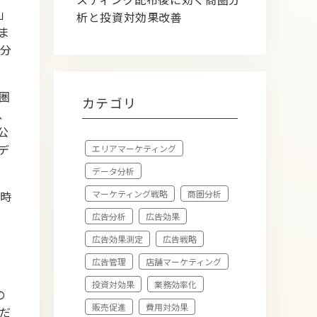
」
析と投資対効果改善
ま
分
圏
カテゴリ
、
公
デ
エリアマーケティング
データ分析
時
マーケティング戦略
商圏分析
広告分析
広告効果
広告効果測定
広告戦略
広告管理
店舗マーケティング
投資対効果
業務効率化
の
販売促進
費用対効果
だ