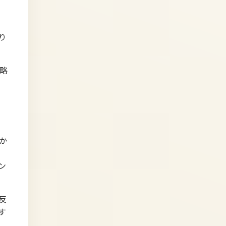
、
り
略
か
ン
反
す