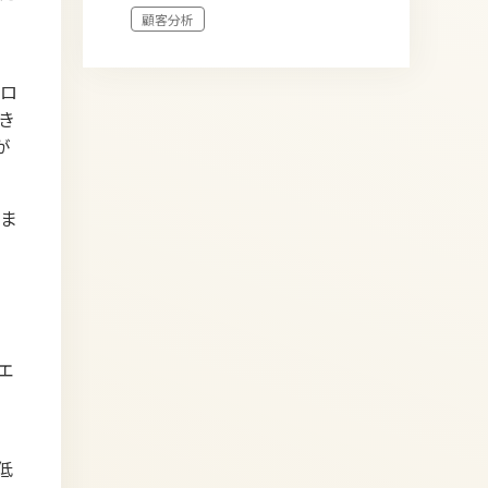
顧客分析
ロ
き
が
ま
エ
な
低