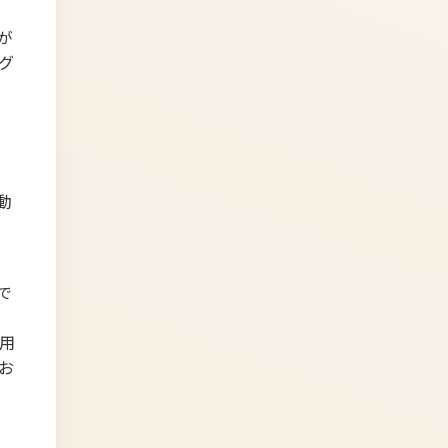
が
グ
動
で
用
お