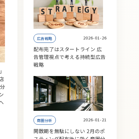
2026-01-26
広告戦略
配布完了はスタートライン 広
告管理視点で考える持続型広告
戦略
」
店
し分
ン
へ
2026-01-21
商圏分析
閑散期を無駄にしない 2月のポ
スティング配布後に効く商圏分