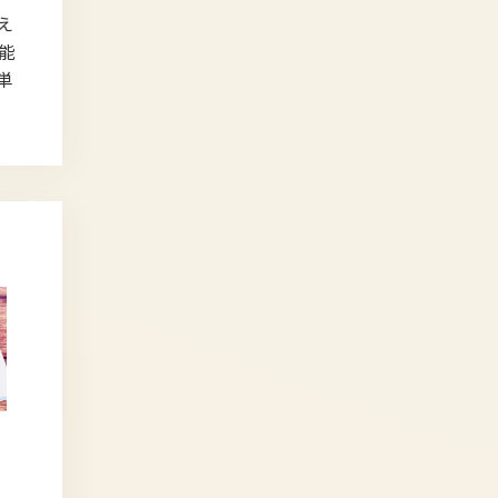
え
能
単